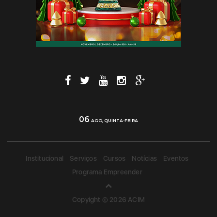
06
AGO, QUINTA-FEIRA
Institucional
Serviços
Cursos
Notícias
Eventos
Programa Empreender
Copyight © 2026 ACIM