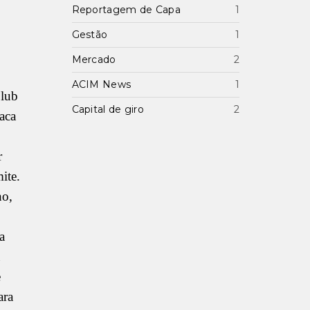
Reportagem de Capa
1
Gestão
1
Mercado
2
ACIM News
1
Club
Capital de giro
2
aca
r
ite.
no,
a
e
ara