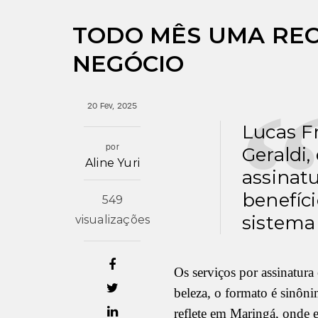
TODO MÊS UMA REC
NEGÓCIO
20 Fev, 2025
Lucas F
por
Geraldi,
Aline Yuri
assinatu
benefíci
549
sistema
visualizações
Os serviços por assinatura 
beleza, o formato é sinôn
reflete em Maringá, onde 