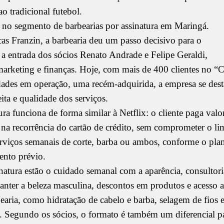
ao tradicional futebol.
a no segmento de barbearias por assinatura em Maringá.
 Franzin, a barbearia deu um passo decisivo para o
 entrada dos sócios Renato Andrade e Felipe Geraldi,
marketing e finanças. Hoje, com mais de 400 clientes no “
idades em operação, uma recém-adquirida, a empresa se dest
eita e qualidade dos serviços.
ura funciona de forma similar à Netflix: o cliente paga valo
na recorrência do cartão de crédito, sem comprometer o lim
serviços semanais de corte, barba ou ambos, conforme o pla
nto prévio.
inatura estão o cuidado semanal com a aparência, consultori
anter a beleza masculina, descontos em produtos e acesso a
bearia, como hidratação de cabelo e barba, selagem de fios 
z. Segundo os sócios, o formato é também um diferencial p