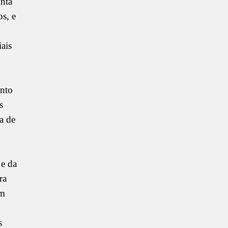
onta
os, e
ais
ento
s
a de
 e da
ra
am
s