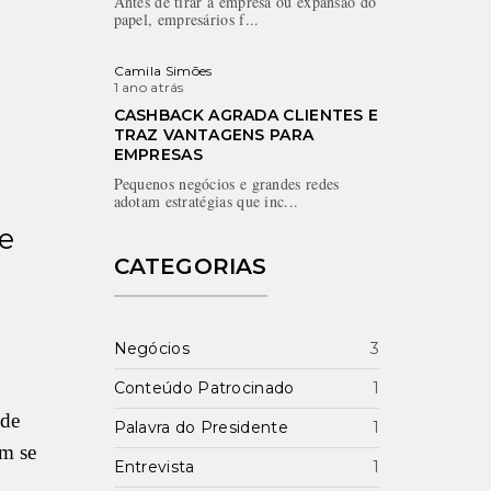
Antes de tirar a empresa ou expansão do
papel, empresários f...
Camila Simões
1 ano atrás
CASHBACK AGRADA CLIENTES E
TRAZ VANTAGENS PARA
EMPRESAS
Pequenos negócios e grandes redes
adotam estratégias que inc...
ce
CATEGORIAS
Negócios
3
Conteúdo Patrocinado
1
 de
Palavra do Presidente
1
ém se
Entrevista
1