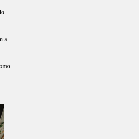
lo
m a
 como