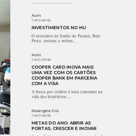
Acim
1 ano atrás
INVESTIMENTOS NO HU
O secretário de Saúde do Paraná, Beto
Preto, assinou a ordem...
Acim
1 ano atrás
COOPER CARD INOVA MAIS
UMA VEZ COM OS CARTÕES
COOPER BANK EM PARCERIA
COM A VISA
A busca por crédito é uma constante na
vida dos brasileiros,...
Rosângela Gris
1 ano atrás
METAS DO ANO: ABRIR AS
PORTAS, CRESCER E INOVAR