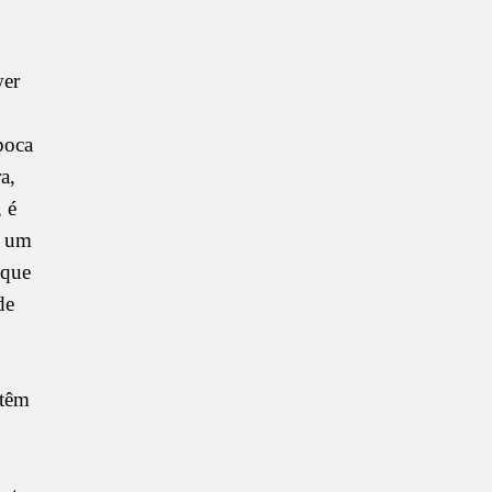
wer
poca
a,
 é
e um
 que
de
 têm