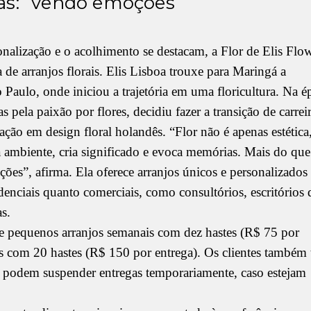
s: “vendo emoções”
alização e o acolhimento se destacam, a Flor de Elis Flo
 de arranjos florais. Elis Lisboa trouxe para Maringá a
 Paulo, onde iniciou a trajetória em uma floricultura. Na é
pela paixão por flores, decidiu fazer a transição de carreir
ção em design floral holandês. “Flor não é apenas estética,
ma ambiente, cria significado e evoca memórias. Mais do qu
ões”, afirma. Ela oferece arranjos únicos e personalizados
idenciais quanto comerciais, como consultórios, escritórios 
as.
e pequenos arranjos semanais com dez hastes (R$ 75 por
s com 20 hastes (R$ 150 por entrega). Os clientes também
es podem suspender entregas temporariamente, caso estejam