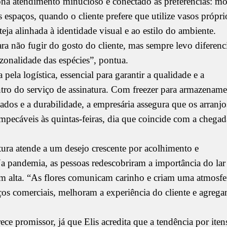
ona atendimento minucioso e conectado às preferências: m
 espaços, quando o cliente prefere que utilize vasos própri
eja alinhada à identidade visual e ao estilo do ambiente.
ra não fugir do gosto do cliente, mas sempre levo diferenci
zonalidade das espécies”, pontua.
ela logística, essencial para garantir a qualidade e a
ntro do serviço de assinatura. Com freezer para armazenam
dados e a durabilidade, a empresária assegura que os arranjo
impecáveis às quintas-feiras, dia que coincide com a chegad
atura atende a um desejo crescente por acolhimento e
a pandemia, as pessoas redescobriram a importância do lar
em alta. “As flores comunicam carinho e criam uma atmosfe
ços comerciais, melhoram a experiência do cliente e agreg
ece promissor, já que Elis acredita que a tendência por iten