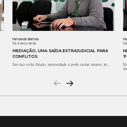
Fernanda Bertola
Fe
há 4 anos atrás
há
MEDIAÇÃO, UMA SAÍDA EXTRAJUDICIAL PARA
N
CONFLITOS
‘
Serviço evita litígio, morosidade e pode custar menos; pr...
Em
im