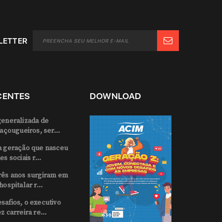
LETTER
CENTES
DOWNLOAD
generalizada de
 açougueiros, ser...
a geração que nasceu
s sociais r...
rês anos surgiram em
hospitalar r...
safios, o executivo
z carreira re...