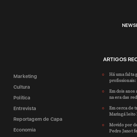
NEWS
ARTIGOS RE
Há uma falta 
Marketing
profissionais:
Cultura
Em dois anos 
Política
na era das rede
Entrevista
Em cerca de t
Maringá leito 
Reportagem de Capa
Movido por de
Economia
Pedro Janot fe