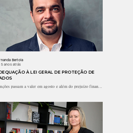
rnanda Bertola
Fernanda Ber
 5 anos atrás
há 5 anos at
DEQUAÇÃO À LEI GERAL DE PROTEÇÃO DE
ESCRITÓR
ADOS
TELETRA
nções passam a valer em agosto e além do prejuízo finan...
Modalidade 
prevê...