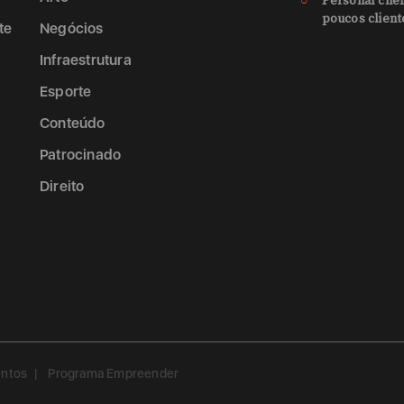
Personal chef
poucos client
te
Negócios
Infraestrutura
Esporte
Conteúdo
Patrocinado
Direito
entos
Programa Empreender