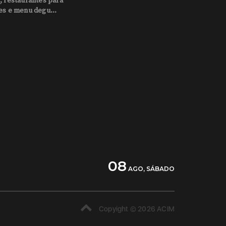
, restaurantes para
es e menu degu...
08
AGO, SÁBADO
Copyight © 2026 ACIM