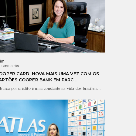
im
ACIM
 1 ano atrás
há 4 anos at
OOPER CARD INOVA MAIS UMA VEZ COM OS
ESTRATÉ
ARTÕES COOPER BANK EM PARC...
RPC leva so
d...
busca por crédito é uma constante na vida dos brasileir...