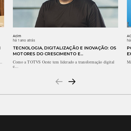
Acim
A
há 1 ano atrás
há
1
TECNOLOGIA, DIGITALIZAÇÃO E INOVAÇÃO: OS
P
MOTORES DO CRESCIMENTO E...
E
..
Como a TOTVS Oeste tem liderado a transformação digital
Ma
e...