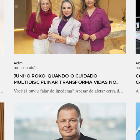
Acim
Ac
há 1 ano atrás
há
JUNHO ROXO: QUANDO O CUIDADO
C
MULTIDISCIPLINAR TRANSFORMA VIDAS NO...
C
..
Você já ouviu falar de lipedema? Apesar de afetar cerca d...
A 