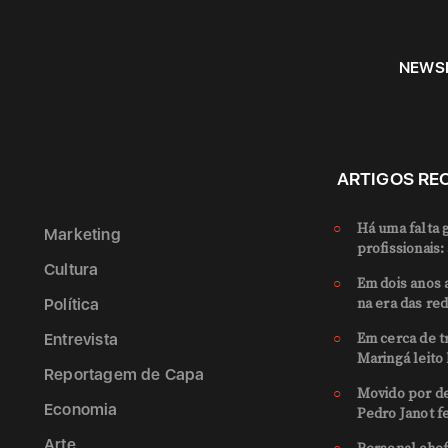
NEWS
ARTIGOS RE
Há uma falta 
Marketing
profissionais:
Cultura
Em dois anos 
Política
na era das rede
Entrevista
Em cerca de t
Maringá leito 
Reportagem de Capa
Movido por de
Economia
Pedro Janot fe
Arte