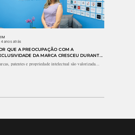
CIM
Sancor Segu
 4 anos atrás
há 5 anos at
OR QUE A PREOCUPAÇÃO COM A
SANCOR 
XCLUSIVIDADE DA MARCA CRESCEU DURANT...
POSITIV
rcas, patentes e propriedade intelectual são valorizada...
A Sancor Se
C...