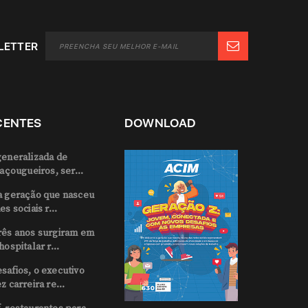
LETTER
CENTES
DOWNLOAD
generalizada de
 açougueiros, ser...
a geração que nasceu
s sociais r...
rês anos surgiram em
hospitalar r...
safios, o executivo
z carreira re...